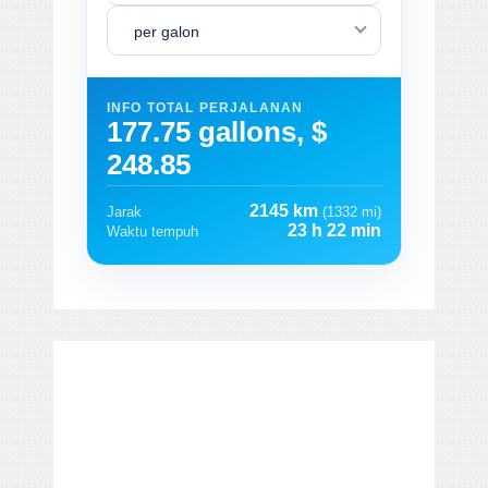
per galon
INFO TOTAL PERJALANAN
177.75 gallons, $
248.85
2145 km
Jarak
(1332 mi)
23 h 22 min
Waktu tempuh