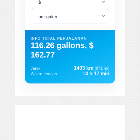
$
per galon
INFO TOTAL PERJALANAN
116.26 gallons, $
162.77
1403 km
Jarak
(871 mi)
14 h 17 min
Waktu tempuh