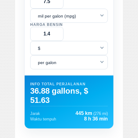
mil per galon (mpg)
HARGA BENSIN
$
per galon
INFO TOTAL PERJALANAN
36.88 gallons, $
51.63
445 km
Jarak
(276 mi)
8 h 36 min
Waktu tempuh