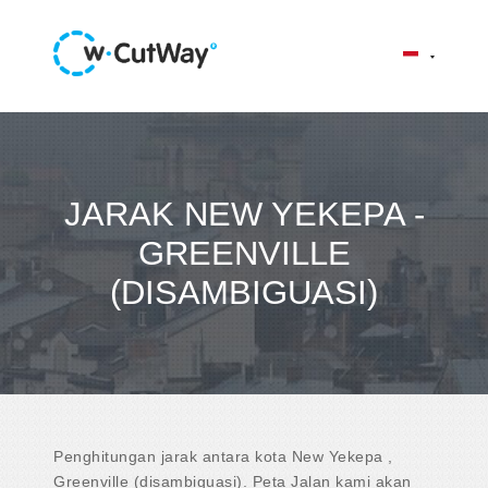
JARAK NEW YEKEPA -
GREENVILLE
(DISAMBIGUASI)
Penghitungan jarak antara kota New Yekepa ,
Greenville (disambiguasi). Peta Jalan kami akan