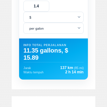
$
per galon
INFO TOTAL PERJALANAN
11.35 gallons, $
15.89
137 km
Jarak
(85 mi)
2 h 14 min
Waktu tempuh