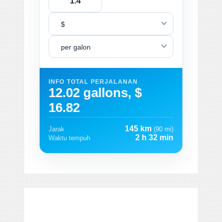
$
per galon
INFO TOTAL PERJALANAN
12.02 gallons, $
16.82
145 km
Jarak
(90 mi)
2 h 32 min
Waktu tempuh