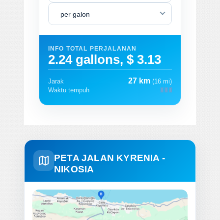
per galon
INFO TOTAL PERJALANAN
2.24 gallons, $ 3.13
27 km
Jarak
(16 mi)
Waktu tempuh
PETA JALAN KYRENIA -
NIKOSIA