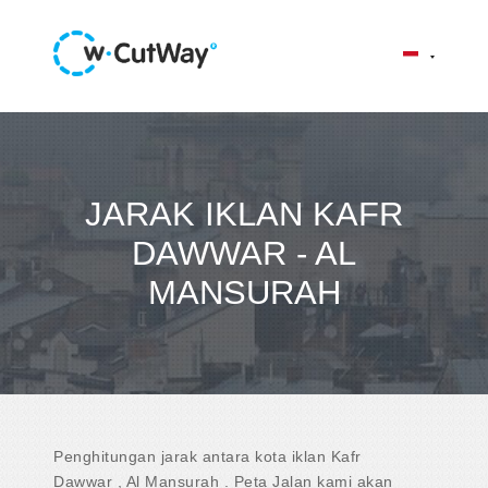
JARAK IKLAN KAFR
DAWWAR - AL
MANSURAH
Penghitungan jarak antara kota iklan Kafr
Dawwar , Al Mansurah . Peta Jalan kami akan