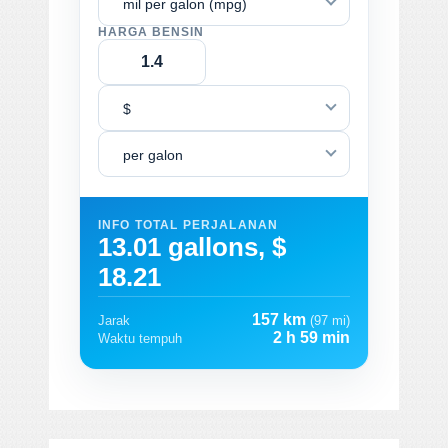
mil per galon (mpg)
HARGA BENSIN
$
per galon
INFO TOTAL PERJALANAN
13.01 gallons, $
18.21
157 km
Jarak
(97 mi)
2 h 59 min
Waktu tempuh