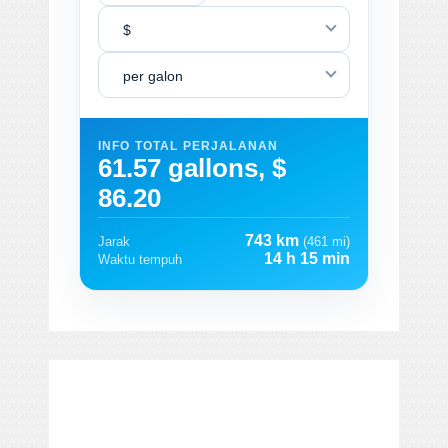
$
per galon
INFO TOTAL PERJALANAN
61.57 gallons, $
86.20
743 km
Jarak
(461 mi)
14 h 15 min
Waktu tempuh