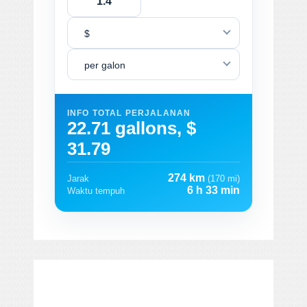
$
per galon
INFO TOTAL PERJALANAN
22.71 gallons, $
31.79
274 km
Jarak
(170 mi)
6 h 33 min
Waktu tempuh