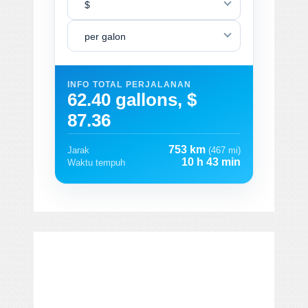
$
per galon
INFO TOTAL PERJALANAN
62.40 gallons, $
87.36
753 km
Jarak
(467 mi)
10 h 43 min
Waktu tempuh