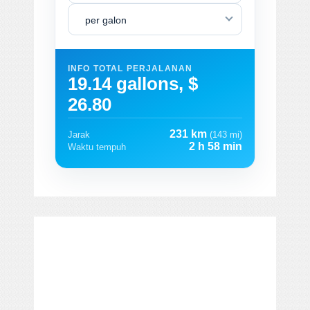
per galon
INFO TOTAL PERJALANAN
19.14 gallons, $
26.80
231 km
Jarak
(143 mi)
2 h 58 min
Waktu tempuh