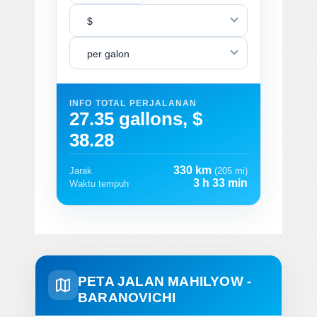
$
per galon
INFO TOTAL PERJALANAN
27.35 gallons, $
38.28
330 km
Jarak
(205 mi)
3 h 33 min
Waktu tempuh
PETA JALAN MAHILYOW -
BARANOVICHI