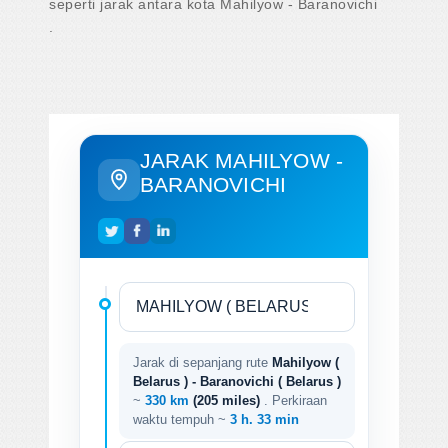
seperti jarak antara kota Mahilyow - Baranovichi
.
JARAK MAHILYOW -
BARANOVICHI
Jarak di sepanjang rute
Mahilyow (
Belarus ) - Baranovichi ( Belarus )
~
330 km
(205 miles)
. Perkiraan
waktu tempuh ~
3 h. 33 min