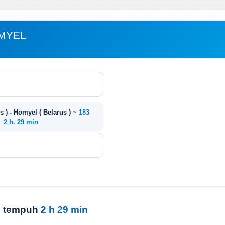
OMYEL
 ) - Homyel ( Belarus )
~
183
 ~
2 h. 29 min
u tempuh
2 h 29 min