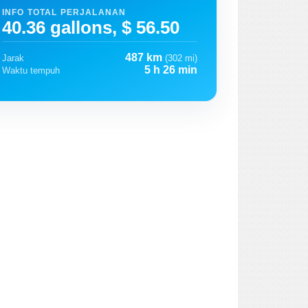
INFO TOTAL PERJALANAN
40.36 gallons, $ 56.50
487 km
Jarak
(302 mi)
5 h 26 min
Waktu tempuh