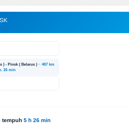
NSK
 ) - Pinsk ( Belarus )
~
487 km
h. 26 min
tu tempuh
5 h 26 min