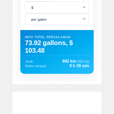
$
per galon
INFO TOTAL PERJALANAN
73.92 gallons, $
103.48
892 km
Jarak
(554 mi)
9 h 39 min
Waktu tempuh